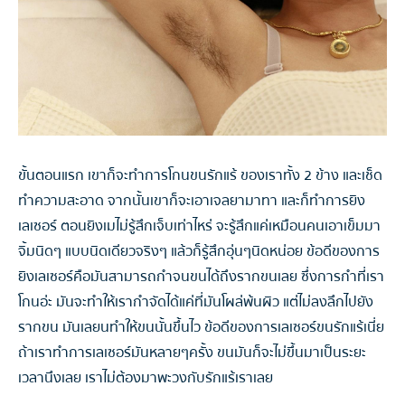
ขั้นตอนแรก เขาก็จะทำการโกนขนรักแร้ ของเราทั้ง 2 ข้าง และเช็ด
ทำความสะอาด จากนั้นเขาก็จะเอาเจลยามาทา และก็ทำการยิง
เลเซอร์ ตอนยิงเมไม่รู้สึกเจ็บเท่าไหร่ จะรู้สึกแค่เหมือนคนเอาเข็มมา
จิ้มนิดๆ แบบนิดเดียวจริงๆ แล้วก็รู้สึกอุ่นๆนิดหน่อย ข้อดีของการ
ยิงเลเซอร์คือมันสามารถกำจนขนได้ถึงรากขนเลย ซึ่งการกำที่เรา
โกนอ่ะ มันจะทำให้เรากำจัดได้แค่ที่มันโผล่พ้นผิว แต่ไม่ลงลึกไปยัง
รากขน มันเลยนทำให้ขนนั้นขึ้นไว ข้อดีของการเลเซอร์ขนรักแร้เนี่ย
ถ้าเราทำการเลเซอร์มันหลายๆครั้ง ขนมันก็จะไม่ขึ้นมาเป็นระยะ
เวลานึงเลย เราไม่ต้องมาพะวงกับรักแร้เราเลย