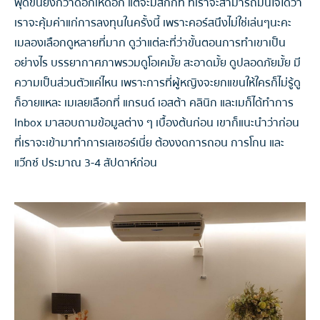
พุดขึ้นยิ่งกว่าดอกเห็ดอีก แต่จะมีสักกี่ที่ ที่เราจะสามารถมั่นใจได้ว่า
เราจะคุ้มค่าแก่การลงทุนในครั้งนี้ เพราะคอร์สนึงไม่ใช่เล่นๆนะคะ
เมลองเลือกดูหลายที่มาก ดูว่าแต่ละที่ว่าขั้นตอนการทำเขาเป็น
อย่างไร บรรยากาศภาพรวมดูโอเคมั้ย สะอาดมั้ย ดูปลอดภัยมั้ย มี
ความเป็นส่วนตัวแค่ไหน เพราะการที่ผู้หญิงจะยกแขนให้ใครก็ไม่รู้ดู
ก็อายแหละ เมเลยเลือกที่ แกรนด์ เอสต้า คลินิก และเมก็ได้ทำการ
Inbox มาสอบถามข้อมูลต่าง ๆ เบื้องต้นก่อน เขาก็แนะนำว่าก่อน
ที่เราจะเข้ามาทำการเลเซอร์เนี่ย ต้องงดการถอน การโกน และ
แว๊กซ์ ประมาณ 3-4 สัปดาห์ก่อน