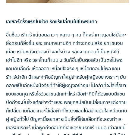
เลเซอร์ครั้งแรกในชีวิต รักแร้เปลี่ยนไปในพริบตา
ขึ้นชื่อว่ารักแร้ แน่นอนสาว ๆ หลาย ๆ คน ก็คงรำคาญขนใช่มั้ยคะ
ยิ่งถอนก็ยิ่งขึ้นเยอะ แถมทรมานอีก กว่าจะถอนเสร็จ ยกแขนจน
เมื่อย หนีบหนังตัวเองบ้างอะไรบ้าง หลังจากถอนก็เป็นหนังไก่
เข้าไปอีก หรือเวลาโกนก็แบบ 2 วันก็ขึ้นเป็นตอแล้ว เป็นตอไม่พอ
แถมคันอีกค่ะ เห้อออออ เหนื่อยใจจริง ๆ เหนื่อยถอนไม่พอ แถม
รักแร้ดำอีก นี่แหละค่ะคือปัญหาใหญ่สำหรับผู้หญิงอย่างเรา ๆ มัน
กลายเป็นอีกหนึ่งปัจจัยที่ทำให้ผู้หญิงอย่างเม ไม่กล้าที่จะใส่เสื้อขา
แบบแขนกุด หรือโชว์วงแขนสักเท่าไหร่ เสื้อผ้าที่มีก็ต้องแบบมีแขน
ปิดถึงจะมั่นใจ แต่อย่างว่าแหละ พอยุคสมัยมันเปลี่ยนการแต่งกาย
ก็เปลี่ยน เมก็อยากจะใส่เสื้อผ้าที่โชว์วงแขนได้อย่างมั่นใจเหมือนกับ
ผู้หญิงทั่วไป ปัญหานี้เลยกลายเป็นสิ่งที่ให้เมเลือกที่จะลองทำเล
เซอร์ขนรักแร้ เมื่อพูดถึงคลินิกที่เลเซอร์ขนรักแร้ แน่นอนว่าสมัยนี้