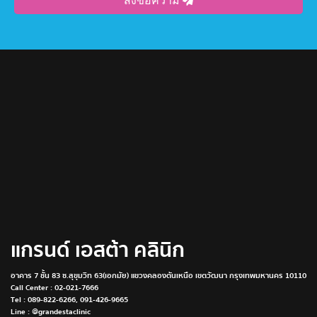
ส่งข้อความ
แกรนด์ เอสต้า คลินิก
อาคาร 7 ชั้น 83 ซ.สุขุมวิท 63(เอกมัย) แขวงคลองตันเหนือ เขตวัฒนา กรุงเทพมหานคร 10110
Call Center :
02-021-7666
Tel :
089-822-6266
,
091-426-9665
Line : @grandestaclinic