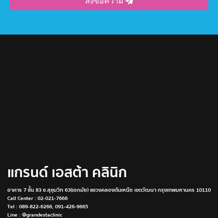
ส่งข้อความ
แกรนด์ เอสต้า คลินิก
อาคาร 7 ชั้น 83 ซ.สุขุมวิท 63(เอกมัย) แขวงคลองตันเหนือ เขตวัฒนา กรุงเทพมหานคร 10110
Call Center :
02-021-7666
Tel :
089-822-6266
,
091-426-9665
Line : @grandestaclinic