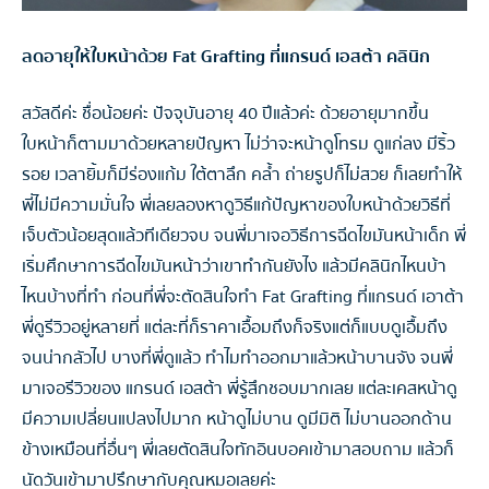
ลดอายุให้ใบหน้าด้วย Fat Grafting ที่แกรนด์ เอสต้า คลินิก
สวัสดีค่ะ ชื่อน้อยค่ะ ปัจจุบันอายุ 40 ปีแล้วค่ะ ด้วยอายุมากขึ้น
ใบหน้าก็ตามมาด้วยหลายปัญหา ไม่ว่าจะหน้าดูโทรม ดูแก่ลง มีริ้ว
รอย เวลายิ้มก็มีร่องแก้ม ใต้ตาลึก คล้ำ ถ่ายรูปก็ไม่สวย ก็เลยทำให้
พี่ไม่มีความมั่นใจ พี่เลยลองหาดูวิธีแก้ปัญหาของใบหน้าด้วยวิธีที่
เจ็บตัวน้อยสุดแล้วทีเดียวจบ จนพี่มาเจอวิธีการฉีดไขมันหน้าเด็ก พี่
เริ่มศึกษาการฉีดไขมันหน้าว่าเขาทำกันยังไง แล้วมีคลินิกไหนบ้า
ไหนบ้างที่ทำ ก่อนที่พี่จะตัดสินใจทำ Fat Grafting ที่แกรนด์ เอาต้า
พี่ดูรีวิวอยู่หลายที่ แต่ละที่ก็ราคาเอื้อมถึงก็จริงแต่ก็แบบดูเอื้มถึง
จนน่ากลัวไป บางที่พี่ดูแล้ว ทำไมทำออกมาแล้วหน้าบานจัง จนพี่
มาเจอรีวิวของ แกรนด์ เอสต้า พี่รู้สึกชอบมากเลย แต่ละเคสหน้าดู
มีความเปลี่ยนแปลงไปมาก หน้าดูไม่บาน ดูมีมิติ ไม่บานออกด้าน
ข้างเหมือนที่อื่นๆ พี่เลยตัดสินใจทักอินบอคเข้ามาสอบถาม แล้วก็
นัดวันเข้ามาปรึกษากับคุณหมอเลยค่ะ