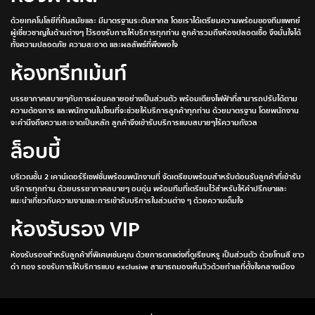
ด้วยเทคโนโลยีที่ทันสมัยและ มีมาตรฐานระดับสากล โดยเราได้เตรียมความพร้อมของทีมแพทย์
ผู้เชี่ยวชาญในด้านต่างๆ ไว้รองรับการให้บริการทุกท่าน ลูกค้ารวมถึงห้องปลอดเชื้อ จึงมั่นใจได้
ทั้งความปลอดภัย ความสะอาด และผลลัพธ์ที่พึงพอใจ
ห้องทรีทเม้นท์
บรรยากาศสบายๆกับการผ่อนคลายอย่างเป็นส่วนตัว พร้อมเตียงไฟฟ้าที่สามารถปรับได้ตาม
ความต้องการ และพนักงานในโซนที่จะช่วยให้บริการลูกค้าทุกท่าน ด้วยมาตรฐาน โดยพนักงาน
จะคำนึงถึงความสะอาดเป็นหลัก ลูกค้าจึงเข้ารับบริการแบบสบายๆไร้ความกังวล
ล็อบบี้
บริเวณชั้น 2 เคาน์เตอร์รีเซฟชั่นพร้อมพนักงานที่ จัดเตรียมพร้อมสำหรับต้อนรับลูกค้าที่เข้ารับ
บริการทุกท่าน ด้วยบรรยากาศสบายๆ อบอุ่น พร้อมทีมที่เตรียมไว้สำหรับให้คำปรึกษาและ
แนะนำเกี่ยวกับความงามและการเข้ารับบริการในส่วนต่าง ๆ ด้วยความเต็มใจ
ห้องรับรอง VIP
ห้องรับรองสำหรับลูกค้าที่พิเศษเช่นคุณ ด้วยการตกแต่งที่ดูเรียบหรู เป็นส่วนตัว ด้วยโทนสี ขาว
ดำ ทอง รองรับการให้บริการแบบ exclusive สามารถมองเห็นวิวด้วยทำเลที่ตั้งใจกลางเมือง