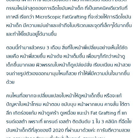
กรรมใหม่ล่าสุดของการฉีดไขมันหน้าเด็ก ที่เป็นเทคนิคเดียวกับที่
เกาหลี เรียกว่า MicroScopic FatGrafting ที่จะช่วยให้การฉีดไขมัน
หน้าเด็ก มีความแม่นยำและเข้าถึงในบริเวณและจุดที่เล็กๆได้มากขึ้น
และทำให้ไขมันอยู่ได้นานขึ้น
ตอนนี้ทำมาแล้วครบ 3 เดือน สิ่งที่ใบหน้าพี่เปลี่ยนอย่างเห็นได้ชัด
เลยคือ หน้าพี่สวยขึ้น หน้าเด้ง หน้าเต็มขึ้น เพื่อนๆก็ทักว่าหน้าดู
เด็กขึ้นมากเลย ผิวพรรณใบหน้าก็ดูเปล่งปลั่ง เรียบเนียน หน้าสวย
จนถ่ายรูปตัวเองออกมามุมไหนก็สวย ทำให้พี่มีความมั่นใจมากขึ้น
ด้วย
คนไหนที่อยากจะเปลี่ยนแปลงใบหน้าให้ดูหน้าเด็กขึ้น หรือจะแก้
ปัญหาใบหน้าโทรม หน้าตอบ ขมับบุบ หน้าผากแบน คางสั้น ใต้ตา
ลึก เกิดร่องแก้ม หน้าดูเศร้า ดูเหนื่อย แนะนำ Fat Grafting ที่ แก
รนด์เอสต้า เพราะที่ แกรนด์ เอสต้า ติดอันดับ 1 ใน 3 คลินิก ที่ฉีดไข
มันหน้าเด็กดีที่สุดของปี 2020 ที่ผ่านมาด้วยค่ะ การันตีความสวย