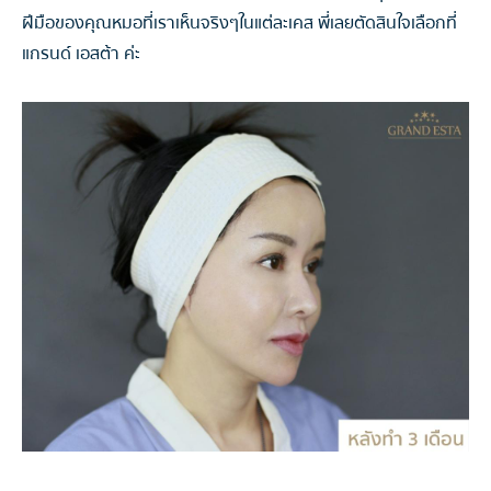
ฝีมือของคุณหมอที่เราเห็นจริงๆในแต่ละเคส พี่เลยตัดสินใจเลือกที่
แกรนด์ เอสต้า ค่ะ